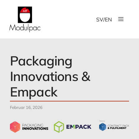
Zum
Inhalt
Menü
springen
SV
/
EN
Packaging
Innovations &
Empack
Februar 16, 2026