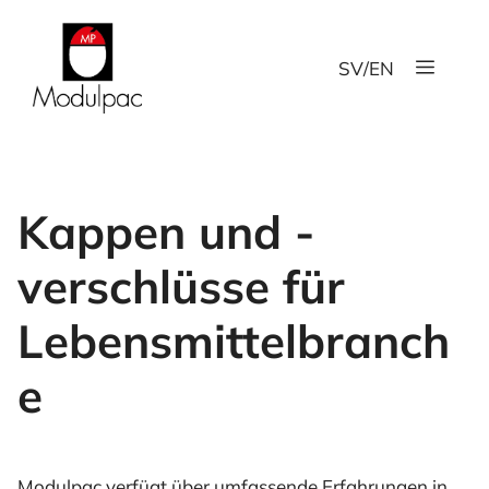
Zum
Inhalt
Menü
springen
SV
/
EN
Kappen und -
verschlüsse für
Lebensmittelbranch
e
Modulpac verfügt über umfassende Erfahrungen in