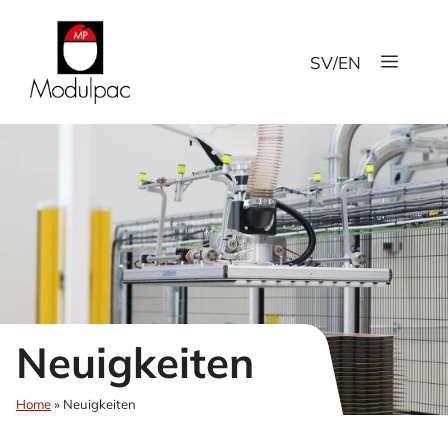
Zum
Inhalt
Menü
springen
SV
/
EN
Neuigkeiten
Home
»
Neuigkeiten