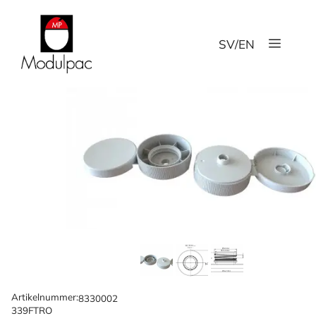
Zum
Inhalt
Menü
springen
SV
/
EN
Artikelnummer:
8330002
339FTRO